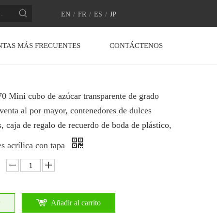
EN
/
FR
/
ES
/
JP
NTAS MÁS FRECUENTES
CONTÁCTENOS
0 Mini cubo de azúcar transparente de grado
 venta al por mayor, contenedores de dulces
s, caja de regalo de recuerdo de boda de plástico,
es acrílica con tapa
Añadir al carrito