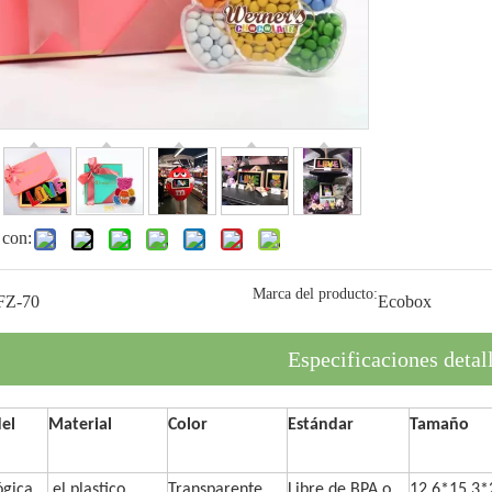
 con:
Marca del producto:
FZ-70
Ecobox
Especificaciones detal
el
Material
Color
Estándar
Tamaño
lógica
el plastico
Transparente
Libre de BPA o
12,6*15,3*