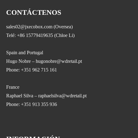
caja de almacenamiento de
huevos
CONTÁCTENOS
sales02@jxecobox.com (Oversea)
Telé: +86 15779419635 (Chloe Li)
Spain and Portugal
Hugo Nobre – hugonobre@wdretail.pt
Phone: +351 962 715 161
France
Raphael Silva – raphaelsilva@wdretail.pt
Phone: +351 913 355 936