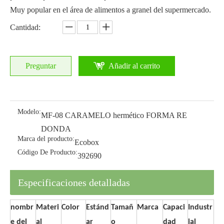
Muy popular en el área de alimentos a granel del supermercado.
Cantidad:
Preguntar
Añadir al carrito
Modelo:
MF-08 CARAMELO hermético FORMA RE
DONDA
Marca del producto:
Ecobox
Código De Producto:
392690
Especificaciones detalladas
nombr
Materi
Color
Estánd
Tamañ
Marca
Capaci
Industr
e del
al
ar
o
dad
ial