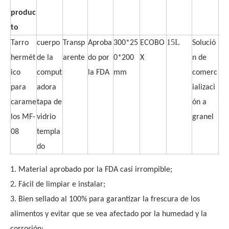
produc
to
15L
Tarro
cuerpo
Transp
Aproba
300*25
ECOBO
Solució
hermét
de la
arente
do por
0*200
X
n de
ico
comput
la FDA
mm
comerc
para
adora
ializaci
carame
tapa de
ón a
los MF-
vidrio
granel
08
templa
do
1. Material aprobado por la FDA casi irrompible;
2. Fácil de limpiar e instalar;
3. Bien sellado al 100% para garantizar la frescura de los
alimentos y evitar que se vea afectado por la humedad y la