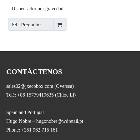
Dispensador por gravedad
Ecobox ZT-06
Preguntar
CONTÁCTENOS
sales02@jxecobox.com (Oversea)
Telé: +86 15779419635 (Chloe Li)
Spain and Portugal
Hugo Nobre – hugonobre@wdretail.pt
Phone: +351 962 715 161