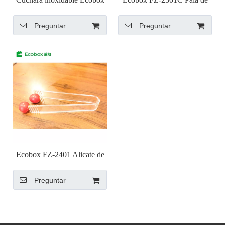
304 grado alimenticio TY-
plástico libre de BPA y
Preguntar
Preguntar
002201
aprobada por la FDA
Ecobox FZ-2401 Alicate de
plástico libre de BPA y
Preguntar
aprobado por la FDA