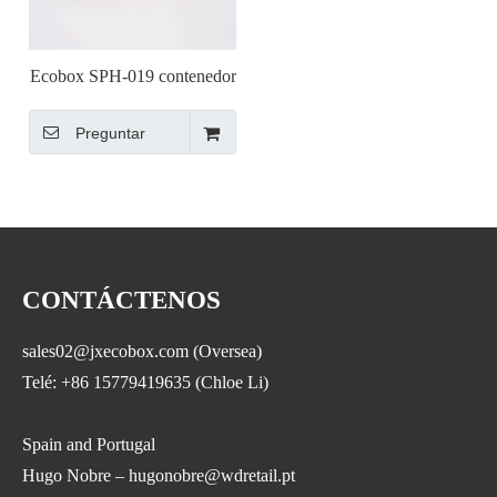
Ecobox SPH-019 contenedor
a granel de supermercado
Preguntar
para estante de isla redonda
CONTÁCTENOS
sales02@jxecobox.com (Oversea)
Telé: +86 15779419635 (Chloe Li)
Spain and Portugal
Hugo Nobre – hugonobre@wdretail.pt