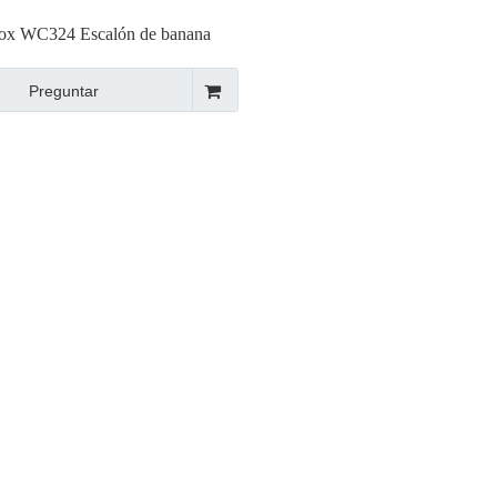
ox WC324 Escalón de banana
gico Escalón de una sola fruta
Preguntar
Escalón de elevador falso