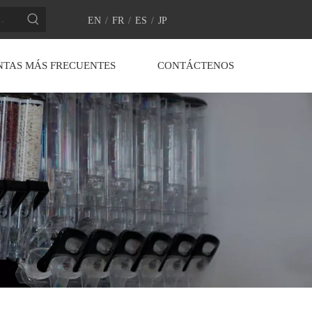
EN
/
FR
/
ES
/
JP
NTAS MÁS FRECUENTES
CONTÁCTENOS