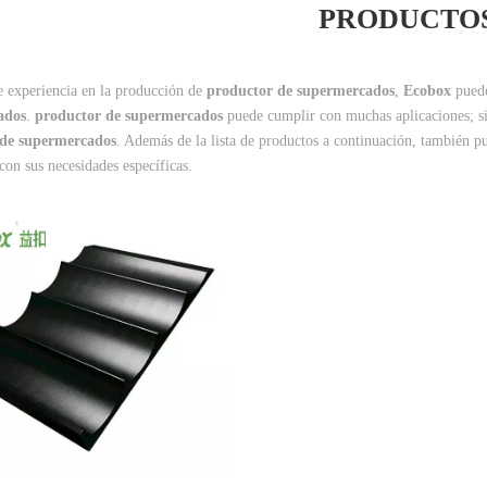
PRODUCTO
 experiencia en la producción de
productor de supermercados
,
Ecobox
puede
ados
.
productor de supermercados
puede cumplir con muchas aplicaciones; si 
 de supermercados
. Además de la lista de productos a continuación, también p
con sus necesidades específicas.