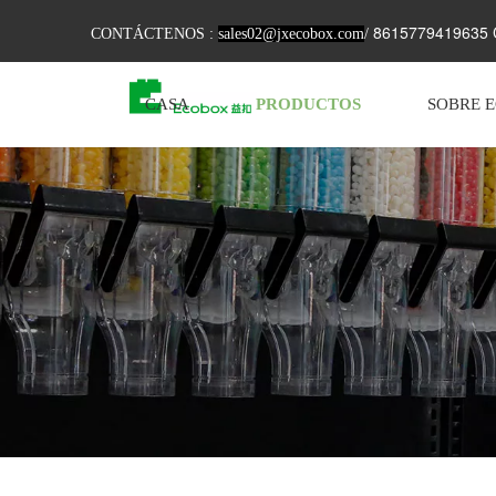
8615779419635 C
CONTÁCTENOS :
sales02@jxecobox.com
/
CASA
PRODUCTOS
SOBRE 